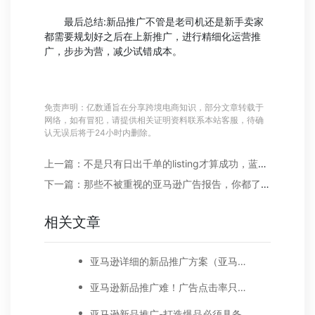
最后总结:新品推广不管是老司机还是新手卖家
都需要规划好之后在上新推广，进行精细化运营推
广，步步为营，减少试错成本。
免责声明：亿数通旨在分享跨境电商知识，部分文章转载于
网络，如有冒犯，请提供相关证明资料联系本站客服，待确
认无误后将于24小时内删除。
上一篇：不是只有日出千单的listing才算成功，蓝海冷门类目幸福感更强
下一篇：那些不被重视的亚马逊广告报告，你都了解过吗?
相关文章
亚马逊详细的新品推广方案（亚马逊新产品推广计划）
亚马逊新品推广难！广告点击率只有0.12%，转化率0%，该怎么优化？
亚马逊新品推广-打造爆品必须具备的几个整体思路