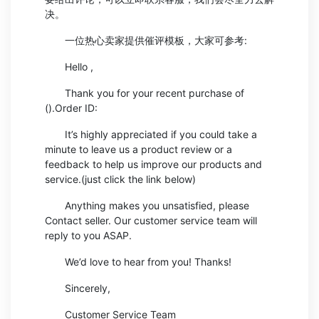
决。
一位热心卖家提供催评模板，大家可参考:
Hello ,
Thank you for your recent purchase of
().Order ID:
It’s highly appreciated if you could take a
minute to leave us a product review or a
feedback to help us improve our products and
service.(just click the link below)
Anything makes you unsatisfied, please
Contact seller. Our customer service team will
reply to you ASAP.
We’d love to hear from you! Thanks!
Sincerely,
Customer Service Team