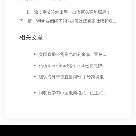
上一篇：字节连续出手，出海巨头强势崛起！
下一篇：Wish要倒闭了?不会!但这些卖家吐槽和危险信号还是要重视
相关文章
美国直播带货高光时刻来临，亚马逊、脸书等巨头不断加码
估值4.5亿美金!这个亚马逊屁屁护理大牌要上岸了
测试海外带货直播间!快手给跨境电商再添猛火!
阿联酋学习中国电商模式，已正式上线直播电商平台