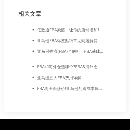
相关文章
亿数通FBA索赔，让你的店铺增加1%净利润，附亚马逊索赔步骤截图详解
亚马逊FBA标签贴纸常见问题解答
亚马逊物流(FBA)全解析，FBA基础知识都在这里
FBA和海外仓选哪个?FBA&海外仓区别在哪里?
亚马逊五大FBA费用详解
FBA将全面涨价!亚马逊配送成本飙升60%+!