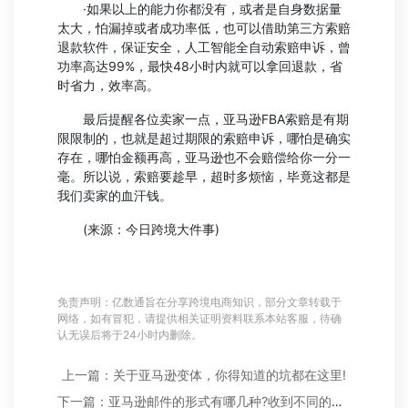
·如果以上的能力你都没有，或者是自身数据量
太大，怕漏掉或者成功率低，也可以借助第三方索赔
退款软件，保证安全，人工智能全自动索赔申诉，曾
功率高达99%，最快48小时内就可以拿回退款，省
时省力，效率高。
最后提醒各位卖家一点，亚马逊FBA索赔是有期
限限制的，也就是超过期限的索赔申诉，哪怕是确实
存在，哪怕金额再高，亚马逊也不会赔偿给你一分一
毫。所以说，索赔要趁早，超时多烦恼，毕竟这都是
我们卖家的血汗钱。
(来源：今日跨境大件事)
免责声明：亿数通旨在分享跨境电商知识，部分文章转载于
网络，如有冒犯，请提供相关证明资料联系本站客服，待确
认无误后将于24小时内删除。
上一篇：关于亚马逊变体，你得知道的坑都在这里!
下一篇：亚马逊邮件的形式有哪几种?收到不同的亚马逊邮件应该如何回复?