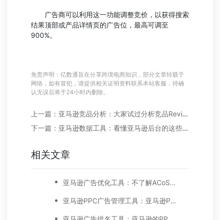
广告商可以利用这一功能调整竞价，以获得搜索
结果顶部或产品详情页的广告位，最高可调至
900%。
免责声明：亿数通旨在分享跨境电商知识，部分文章转载于
网络，如有冒犯，请提供相关证明资料联系本站客服，待确
认无误后将于24小时内删除。
上一篇：亚马逊竞品分析：大家试过分析竞品Review了吗?分析后或许有惊喜!
下一篇：亚马逊数据工具：看懂亚马逊后台的这些数据报告，还怕没订单?
相关文章
亚马逊广告优化工具：不了解ACoS，难怪你的亚马逊广告效果差
亚马逊PPC广告管理工具：亚马逊PPC广告ACoS及目标ACoS的计算方法及优化指南
亚马逊广告排名工具：亚马逊的PPC广告展示位置在哪里?