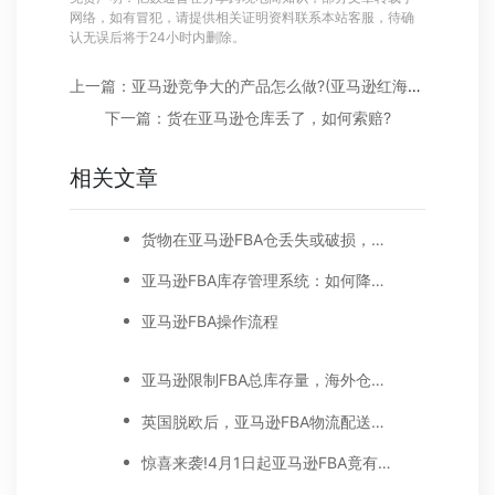
网络，如有冒犯，请提供相关证明资料联系本站客服，待确
认无误后将于24小时内删除。
上一篇：亚马逊竞争大的产品怎么做?(亚马逊红海类目能做吗)
下一篇：货在亚马逊仓库丢了，如何索赔?
相关文章
货物在亚马逊FBA仓丢失或破损，这笔损失如何向亚马逊索赔?
亚马逊FBA库存管理系统：如何降低亚马逊FBA费用?
亚马逊FBA操作流程
亚马逊限制FBA总库存量，海外仓业绩要翻番
英国脱欧后，亚马逊FBA物流配送大调整!要做好这些准备
惊喜来袭!4月1日起亚马逊FBA竟有80%的折扣福利