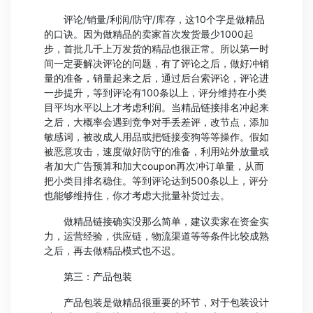
评论/销量/利润/防守/库存，这10个字是做精品
的口诀。因为做精品的卖家首次发货最少1000起
步，首批几千上万发货的精品也很正常。所以第一时
间一定要解决评论的问题，有了评论之后，做好冲销
量的准备，销量起来之后，通过后台索评论，评论进
一步提升，等到评论有100条以上，评分维持在小类
目平均水平以上才考虑利润。当精品链接排名冲起来
之后，大概率会遇到竞争对手丢差评，改节点，添加
敏感词，被改成人用品或把链接变狗等等操作。假如
被恶意攻击，速度做好防守的准备，利用站外放量或
者加大广告预算和加大coupon再次冲订单量，从而
把小类目排名稳住。等到评论达到500条以上，评分
也能够维持住，你才考虑大批量补货过去。
做精品链接确实没那么简单，建议卖家在资金实
力，运营经验，供应链，物流渠道等等条件比较成熟
之后，再去做精品模式也不迟。
第三：产品包装
产品包装是做精品很重要的环节，对于包装设计