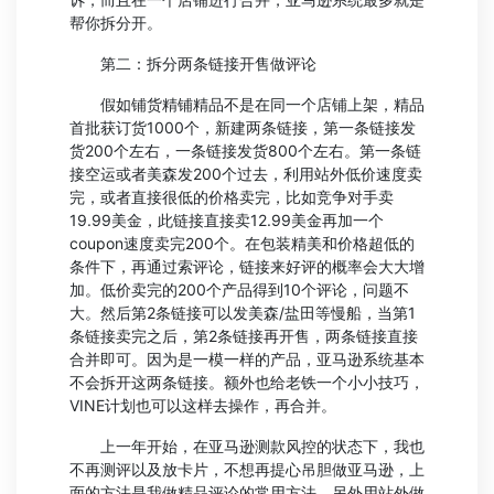
帮你拆分开。
第二：拆分两条链接开售做评论
假如铺货精铺精品不是在同一个店铺上架，精品
首批获订货1000个，新建两条链接，第一条链接发
货200个左右，一条链接发货800个左右。第一条链
接空运或者美森发200个过去，利用站外低价速度卖
完，或者直接很低的价格卖完，比如竞争对手卖
19.99美金，此链接直接卖12.99美金再加一个
coupon速度卖完200个。在包装精美和价格超低的
条件下，再通过索评论，链接来好评的概率会大大增
加。低价卖完的200个产品得到10个评论，问题不
大。然后第2条链接可以发美森/盐田等慢船，当第1
条链接卖完之后，第2条链接再开售，两条链接直接
合并即可。因为是一模一样的产品，亚马逊系统基本
不会拆开这两条链接。额外也给老铁一个小小技巧，
VINE计划也可以这样去操作，再合并。
上一年开始，在亚马逊测款风控的状态下，我也
不再测评以及放卡片，不想再提心吊胆做亚马逊，上
面的方法是我做精品评论的常用方法，另外用站外做