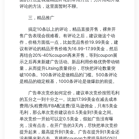
评论的方法，这里面暂时不聊。
三，精品推广
搞定10条以上的评论，精品直接开售，裸奔开
售广告表现会很难看。有评论之后，建议做这个动
作，价格方面低一点，比如竞品售价19.99美金，建
议有评论的精品开售价格为16.99-17.99美金，然后
再结合20%-40%coupon再来开售，等到coupon展
示之后再来新建广告活动。新品利用价格优势带动销
量，从而提升Litsing质量得分，尽快把评论数量突
破100条。100条评论是做精品的门槛。500条评论
是精品的稳定根基，1000条评论是做爆款的前提。
广告单次竞价如何定价，建议单次竞价按照毛利
的五分之一到十分之一。比如17.99美金在减去成本
费用/头程费用/FBA配送费/亚马逊佣金，只有5美金
毛利，那么单次竞价建议在0.5美金到1美金之间。
单次竞价一开始可以定0.5美金，假如广告没有曝
光，没有点击，在开广告的3天内，尽快把单次竞价
提升起来，最高提升到1美金。广告在提升到1美金还
没有曝光和点击，直接把coupon力度提升到50%以