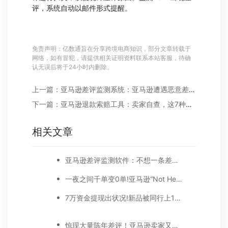
评，系统自动以邮件形式提醒。
免责声明：亿数通旨在分享跨境电商知识，部分文章转载于
网络，如有冒犯，请提供相关证明资料联系本站客服，待确
认无误后将于24小时内删除。
上一篇：亚马逊差评监测系统：亚马逊遭遇恶意差评怎么办?(附处理攻略)
下一篇：亚马逊退款索赔工具：卖家自查，这7种情况可以向亚马逊索赔
相关文章
亚马逊差评监测软件：不想一条差评毁所有?4个步骤处理亚马逊差评!
一夜之间千单变0单!亚马逊“Not Helpful”按钮被移除后，卖家如何首页去差评?
7万资金提现出状况!新品被同行上1星差评并置顶...
惊现大量陈年差评！亚马逊卖家又要内卷？