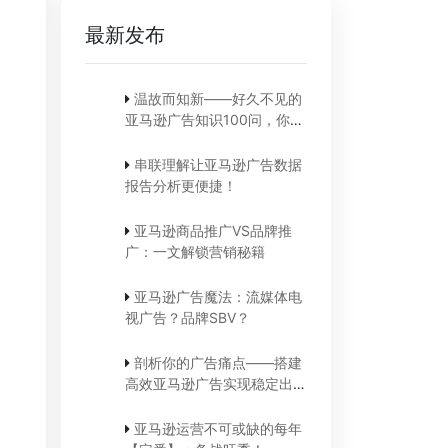
最新发布
温故而知新——好久不见的
亚马逊广告知识100问，你还
记得吗？
串联理解让亚马逊广告数据
报告分析更便捷！
亚马逊商品推广VS品牌推
广：一文解锁营销秘籍
亚马逊广告魔法：流媒体电
视广告？品牌SBV？
剖析你的广告痛点——搭建
高效亚马逊广告实现稳定出
单！
亚马逊运营不可或缺的每年