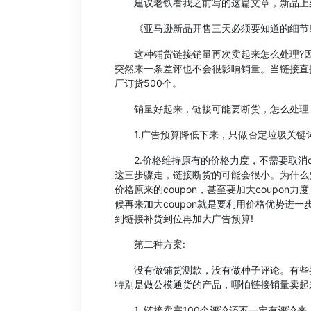
建议老铁看我之前写的这篇文章，新品上
《亚马逊新品开售三天必须要知道的细节
这种铺货链接销量再次卖起来怎么处理?因
突然来一条差评也不会很影响销量。当链接直接
厂订货500个。
销量好起来，链接可能要断货，怎么处理
1.广告预算降低下来，只做否定垃圾关键
2.价格维持原有的价格力度，不需要取消cou
这三步骤走，链接断货的可能会很小。为什么
价格原来的coupon，甚至要加大coupo
候再来加大coupon就是要利用价格优势进
到链接补货到位再加大广告预算!
第二种方案:
没有做铺货测款，没有做种子评论。有些卖
特别是做公模通货的产品，哪怕链接销量卖起
1. 链接卖完100个评论还不一定有评论来