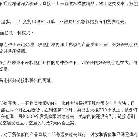
通过精铺深入验证，直接一上来就做私模做精品，对于这类卖家，按照
起步。工厂交货1000个订单，不需要那么急就把所有的货发过去。
下面任意一种模式：
点种子评论处理，较低价格再加上私模的产品质量不差，来好评机会很
合并两条链接。
产品质量不差和低价开售的两种条件下，vine来的好评机会也很大。再
链接。
马逊拆分链接和警告的可能。
开售，一开售直接报VINE，这种方法是很正规也很安全的方法，目
可能在两个月左右断货，在销售第1个月，卖出去大概300个以上，就要订
0个在仓库，另外500个发美森限时达过去。美森的货还没有到，链接还剩
货发空运发过去，空运的时效7天内会上架。
对于货值低的产品直接全部海运发过去就行，时效和货值和亚马逊库存