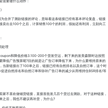
架需要做什么动作：
!》
为合并了测款链接的评论，意味着这条链接已经有基本评论复盘，链接
卖出去100个之后，计算销售100个的利润，假如还有利润，立刻向工
：
词处理
pon和降低价格3.100-200个货发空运，剩下来的发美森限时达按照
要降低广告预算呢?目的就是让广告订单降低下来，为什么要维持原来的
n力度，当新链接出了100单之后，链接已经有自然排名以及自然订单，这个时
一步促进自然排名和自然订单和弥补广告订单的减少从而维持住BSR排名!等
家不喜欢做铺货链接，直接首批发几百个货过去测款。对于这种链接，
来之后，我也不建议再补货，为什么?
，你也不敢索评论